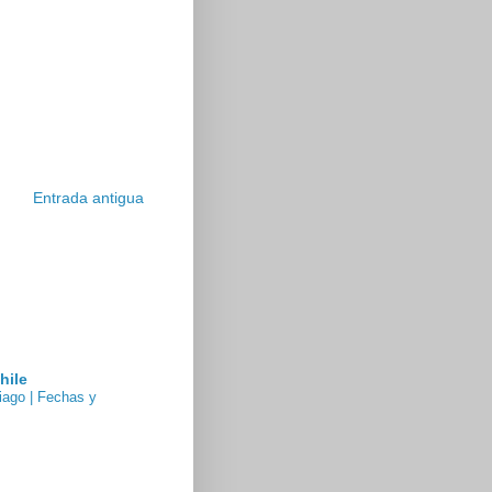
Entrada antigua
hile
iago | Fechas y