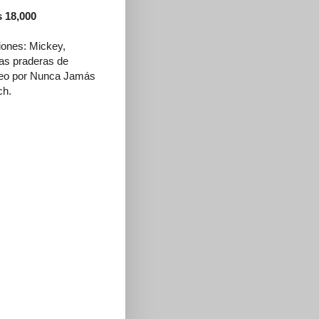
s 18,000
riones: Mickey,
las praderas de
aseo por Nunca Jamás
ch.