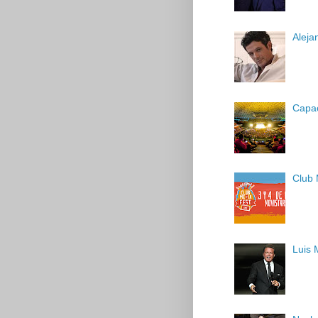
Aleja
Capac
Club 
Luis 