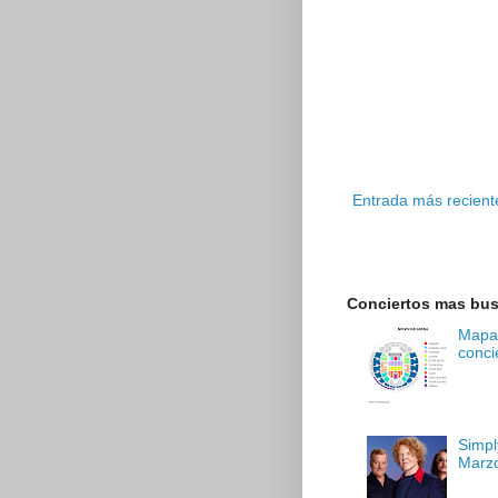
Entrada más recient
Conciertos mas bu
Mapa 
conci
Simpl
Marz