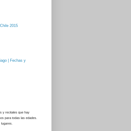
Chile 2015
iago | Fechas y
s y recitales que hay
os para todas las edades.
 lugares.