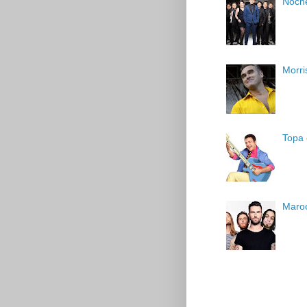
Noche
Morri
Topa 
Maroo