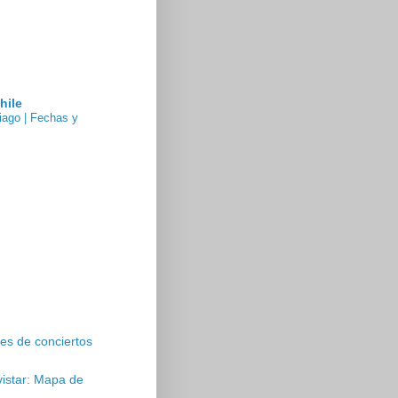
hile
iago | Fechas y
es de conciertos
vistar: Mapa de