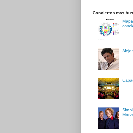
Conciertos mas bu
Mapa 
conci
Aleja
Capac
Simpl
Marz