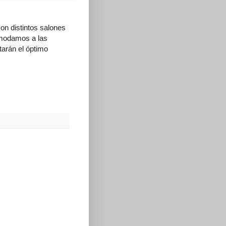
n distintos salones
omodamos a las
tarán el óptimo