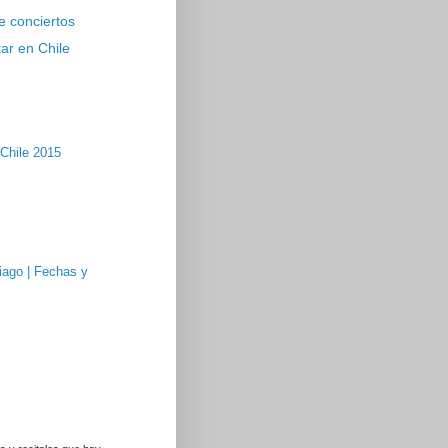
e conciertos
ar en Chile
Chile 2015
iago | Fechas y